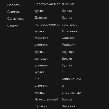
непромокаемая
лыжные
Новости
куртка
брюки
Скачать
Детская
Куртка
Свяжитесь
непромокаемая
софтшелл
с нами
куртка
Флисовая
Мужская
жилетка
уличная
Рабочая
куртка
одежда
женская
Брюки
уличная
Куртка
куртка
с
3 в 1
капюшоном
уличная
и
куртка
спортивные
Искусственный
брюки
пуховик
Вязаная