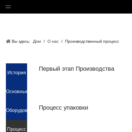
Вы здесь:
Дом
/
О нас
/
Производственный процесс
Первый этап Производства
История
Образец
закреп
Резать
резки
Шитье
машин
Ручной
пистолет
Компании
Основные
для
очистки
Процесс упаковки
Преимущества
Оборудование
от
грязи
осмотр
Упаковка
Компании
Процесс