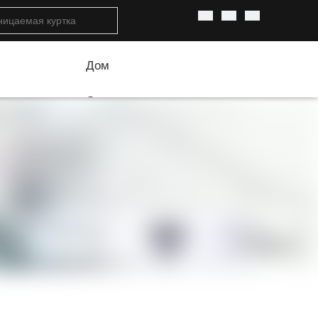
Дом
О нас
История компании
Основные преимущества
Оборудование компании
Производственный процесс
Наша команда
Товары
Мужская непромокаемая куртка
Женская непромокаемая куртка
Детская непромокаемая куртка