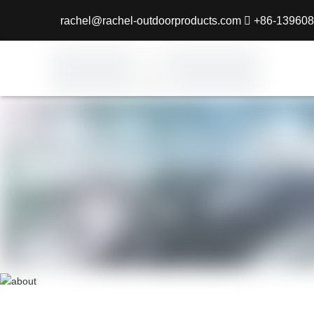
rachel@rachel-outdoorproducts.com

+86-139608