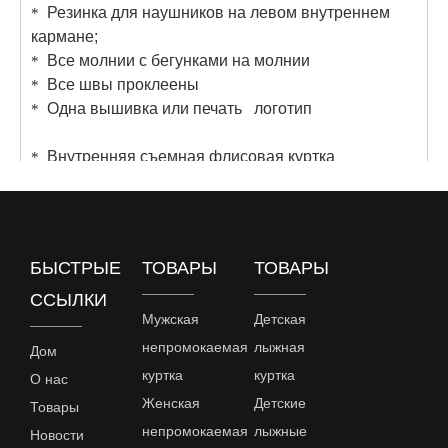
Резинка для наушников на левом внутреннем
*
кармане;
Все молнии с бегунками на молнии
*
Все швы проклеены
*
Одна вышивка или печать логотип
*
Внутренняя съемная флисовая куртка
*
Вес: 280 г/кв.м, антипиллинг, флис 144F.
*
Основная молния: пластиковая молния, YKK или
*
SBS
2 кармана на молнии
*
БЫСТРЫЕ
ТОВАРЫ
ТОВАРЫ
Резинка на манжетах рукавов
*
ССЫЛКИ
Шнурок и стопор на кромке
*
Мужская
Детская
непромокаемая
лыжная
Дом
куртка
куртка
О нас
предыдущий:
следующий:
Женская
Детские
Товары
непромокаемая
лыжные
Новости