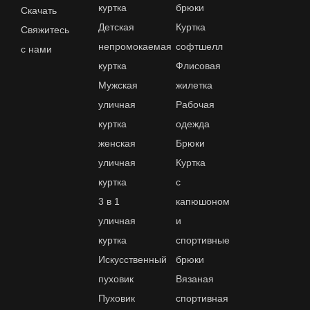
3 в 1 куртка мужская непромокаемая
куртка
брюки
Скачать
Детская
Куртка
утепленная куртка для горного склада
Свяжитесь
непромокаемая
софтшелл
с нами
3 слоя гортекс
лучшее всепогодное пальто
куртка
Флисовая
Обзор трехслойной полевой куртки Filson
Мужская
жилетка
уличная
Рабочая
куртка
одежда
женская
Брюки
уличная
Куртка
куртка
с
3 в 1
капюшоном
уличная
и
куртка
спортивные
Искусственный
брюки
пуховик
Вязаная
Пуховик
спортивная