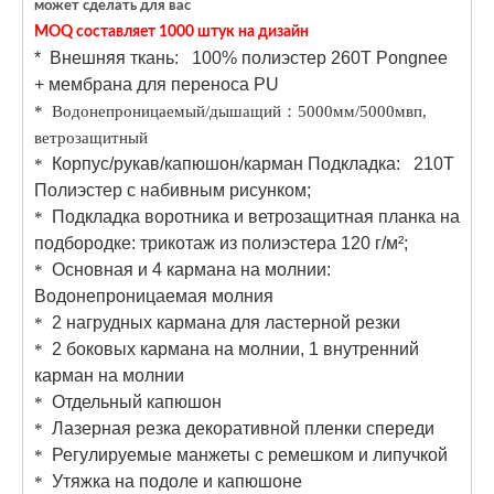
может сделать для вас
MOQ составляет 1000 штук на дизайн
* Внешняя ткань: 100% полиэстер 260T Pongnee
+ мембрана для переноса PU
*
Водонепроницаемый/дышащий
：
5000мм/5000мвп,
ветрозащитный
Корпус/рукав/капюшон/карман Подкладка: 210T
*
Полиэстер с набивным рисунком;
Подкладка воротника и ветрозащитная планка на
*
подбородке: трикотаж из полиэстера 120 г/м²;
Основная и 4 кармана на молнии:
*
Водонепроницаемая молния
2 нагрудных кармана для ластерной резки
*
2 боковых кармана на молнии, 1 внутренний
*
карман на молнии
Отдельный капюшон
*
Лазерная резка декоративной пленки спереди
*
Регулируемые манжеты с ремешком и липучкой
*
Утяжка на подоле и капюшоне
*