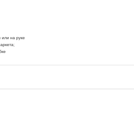
 или на руке
аркета;
бке