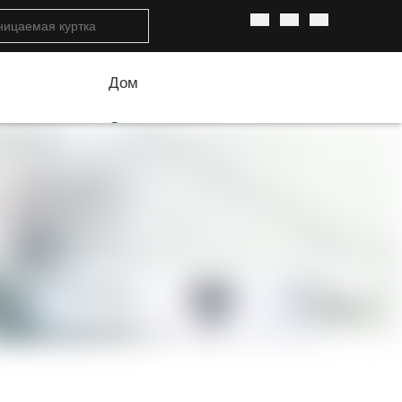
Дом
О нас
История компании
Основные преимущества
Оборудование компании
Производственный процесс
Наша команда
Товары
Мужская непромокаемая куртка
Женская непромокаемая куртка
Детская непромокаемая куртка