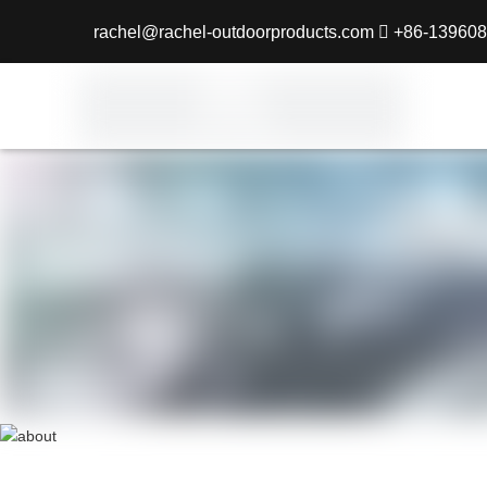
rachel@rachel-outdoorproducts.com

+86-139608