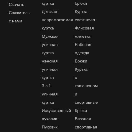
куртка
брюки
Скачать
Детская
Куртка
Свяжитесь
непромокаемая
софтшелл
с нами
куртка
Флисовая
Мужская
жилетка
уличная
Рабочая
куртка
одежда
женская
Брюки
уличная
Куртка
куртка
с
3 в 1
капюшоном
уличная
и
куртка
спортивные
Искусственный
брюки
пуховик
Вязаная
Пуховик
спортивная