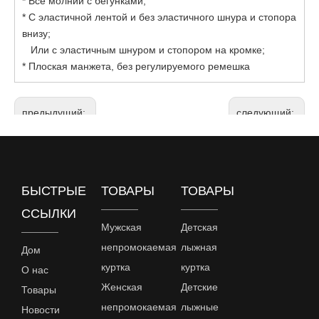
* Все молнии с бегунками;
* С эластичной лентой и без эластичного шнура и стопора
внизу;
Или с эластичным шнуром и стопором на кромке;
* Плоская манжета, без регулируемого ремешка
предыдущий:
следующий:
Женская флисовая куртка
флисовые куртки оптом
модные дамы из флиса
Женские флисовые куртки
БЫСТРЫЕ
ТОВАРЫ
ТОВАРЫ
Стоимость флисовой куртки как в Индии
ССЫЛКИ
Мужская
Детская
непромокаемая
лыжная
Дом
куртка
куртка
О нас
Женская
Детские
Товары
непромокаемая
лыжные
Новости