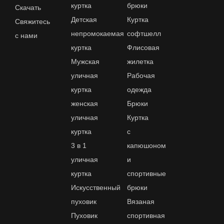
куртка
брюки
Скачать
Детская
Куртка
Свяжитесь
непромокаемая
софтшелл
с нами
куртка
Флисовая
Мужская
жилетка
уличная
Рабочая
куртка
одежда
женская
Брюки
уличная
Куртка
куртка
с
3 в 1
капюшоном
уличная
и
куртка
спортивные
Искусственный
брюки
пуховик
Вязаная
Пуховик
спортивная